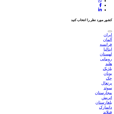
کشور مورد نظر را انتخاب کنید
ایران
آلمان
فرانسه
ایتالیا
لهستان
رومانی
هلند
بلژیک
یونان
چک
پرتغال
سوئد
مجارستان
اتریش
بلغارستان
دانمارک
فنلاند