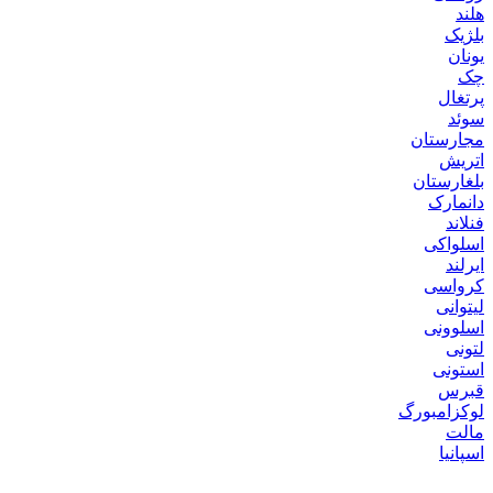
هلند
بلژیک
یونان
چک
پرتغال
سوئد
مجارستان
اتریش
بلغارستان
دانمارک
فنلاند
اسلواکی
ایرلند
کرواسی
لیتوانی
اسلوونی
لتونی
استونی
قبرس
لوکزامبورگ
مالت
اسپانیا