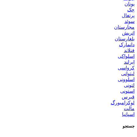
یونان
چک
پرتغال
سوئد
مجارستان
اتریش
بلغارستان
دانمارک
فنلاند
اسلواکی
ایرلند
کرواسی
لیتوانی
اسلوونی
لتونی
استونی
قبرس
لوکزامبورگ
مالت
اسپانیا
جستجو